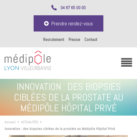
04 87 65 00 00
Prendre rendez-vous
Recrutement
Presse
Contact
INNOVATION : DES BIOPSIES
CIBLÉES DE LA PROSTATE AU
MÉDIPÔLE HÔPITAL PRIVÉ
Accueil
>
ACTUALITES
>
Innovation : des biopsies ciblées de la prostate au Médipôle Hôpital Privé