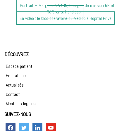
Article
Portrait – Margaux MARTIN, Chargée de mission RH et
précédent
Référente Handicap
Article
:
En vidéo : le bloc opératoire du Médipôle Hôpital Privé
suivant
:
DÉCOUVREZ
Espace patient
En pratique
Actualités
Contact
Mentions légales
SUIVEZ-NOUS
facebook
twitter
linkedin
youtube