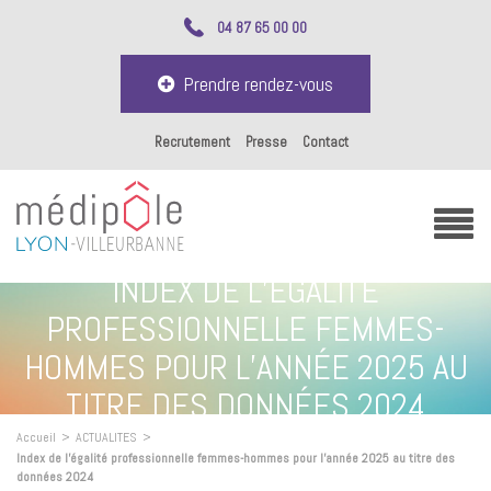
04 87 65 00 00
Prendre rendez-vous
Recrutement
Presse
Contact
INDEX DE L’ÉGALITÉ
PROFESSIONNELLE FEMMES-
HOMMES POUR L’ANNÉE 2025 AU
TITRE DES DONNÉES 2024
Accueil
>
ACTUALITES
>
Index de l’égalité professionnelle femmes-hommes pour l’année 2025 au titre des
données 2024