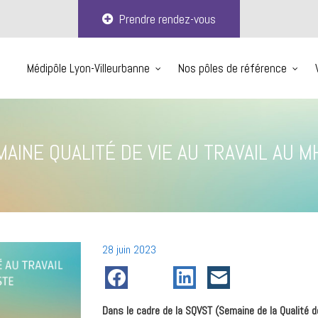
Prendre rendez-vous
Médipôle Lyon-Villeurbanne
Nos pôles de référence
AINE QUALITÉ DE VIE AU TRAVAIL AU M
Posté
28 juin 2023
le
Dans le cadre de la SQVST (Semaine de la Qualité de