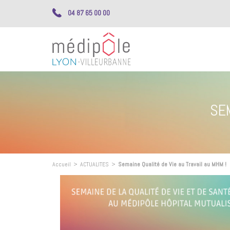
04 87 65 00 00
SEM
Accueil
>
ACTUALITES
>
Semaine Qualité de Vie au Travail au MHM !