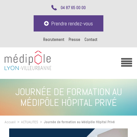
04 87 65 00 00
Prendre rendez-vous
Recrutement
Presse
Contact
JOURNÉE DE FORMATION AU
MÉDIPÔLE HÔPITAL PRIVÉ
Accueil
>
ACTUALITES
>
Journée de formation au Médipôle Hôpital Privé