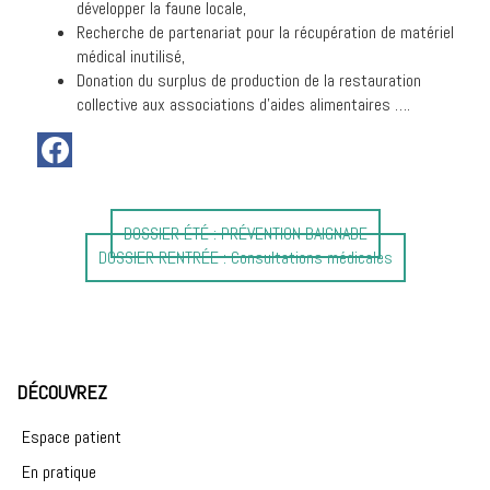
développer la faune locale,
Recherche de partenariat pour la récupération de matériel
médical inutilisé,
Donation du surplus de production de la restauration
collective aux associations d’aides alimentaires ….
Article
DOSSIER ÉTÉ : PRÉVENTION BAIGNADE
Article
précédent
DOSSIER RENTRÉE : Consultations médicales
suivant
:
:
DÉCOUVREZ
Espace patient
En pratique