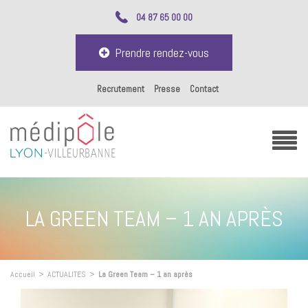
04 87 65 00 00
Prendre rendez-vous
Recrutement
Presse
Contact
LA GREEN TEAM – 1 AN APRÈS
Accueil
>
ACTUALITES
>
La Green Team – 1 an après