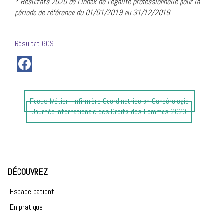
*
Résultats 2020 de l’index de l’égalité professionnelle pour la
période de référence du 01/01/2019 au 31/12/2019
Résultat GCS
Article
Focus Métier : Infirmière Coordinatrice en Cancérologie
précédent
Article
Journée Internationale des Droits des Femmes 2020
:
suivant
:
DÉCOUVREZ
Espace patient
En pratique