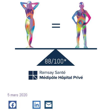
Posté
5 mars 2020
le