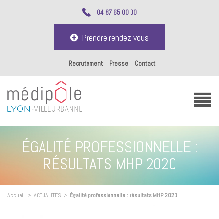
04 87 65 00 00
Prendre rendez-vous
Recrutement
Presse
Contact
ÉGALITÉ PROFESSIONNELLE :
RÉSULTATS MHP 2020
Accueil
>
ACTUALITES
>
Égalité professionnelle : résultats MHP 2020