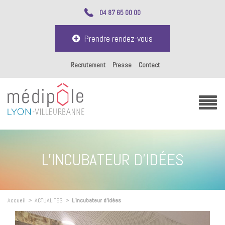
04 87 65 00 00
Prendre rendez-vous
Recrutement
Presse
Contact
L’INCUBATEUR D’IDÉES
Accueil
>
ACTUALITES
>
L’incubateur d’idées