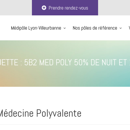
Prendre rendez-vous
Médipôle Lyon-Villeurbanne
Nos pôles de référence
UETTE :
5B2 MED POLY 50% DE NUIT ET
 Médecine Polyvalente