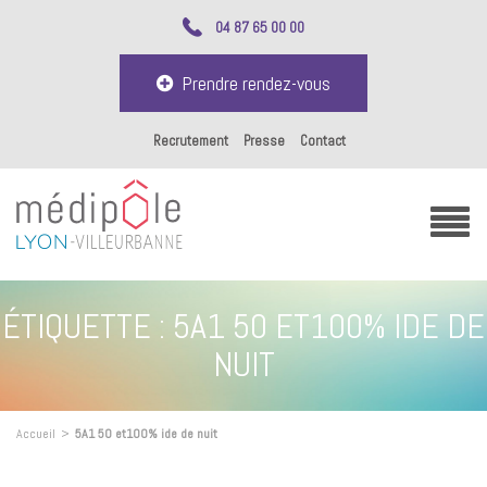
04 87 65 00 00
Prendre rendez-vous
Recrutement
Presse
Contact
ÉTIQUETTE :
5A1 50 ET100% IDE DE
NUIT
Accueil
>
5A1 50 et100% ide de nuit