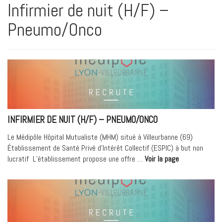
Infirmier de nuit (H/F) –
Pneumo/Onco
INFIRMIER DE NUIT (H/F) – PNEUMO/ONCO
Le Médipôle Hôpital Mutualiste (MHM) situé à Villeurbanne (69)
Établissement de Santé Privé d’Intérêt Collectif (ESPIC) à but non
« Infirmier
lucratif L’établissement propose une offre …
Voir la page
de
nuit
(H/F)
–
Pneumo/Onco 