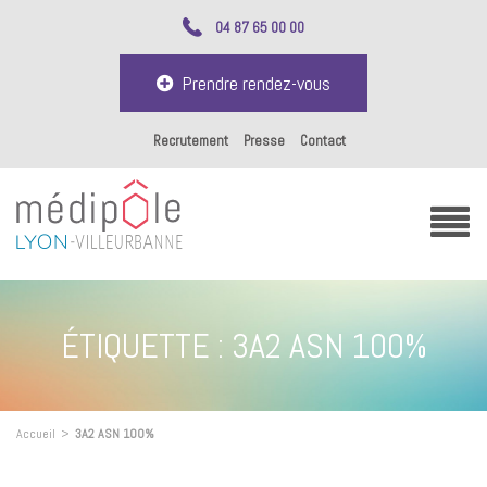
04 87 65 00 00
Prendre rendez-vous
Recrutement
Presse
Contact
ÉTIQUETTE :
3A2 ASN 100%
Accueil
>
3A2 ASN 100%