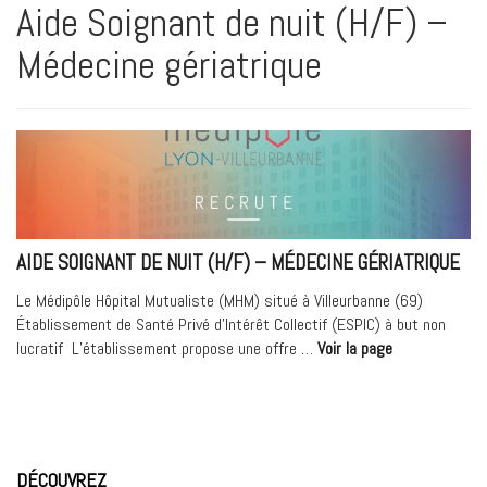
Aide Soignant de nuit (H/F) –
Médecine gériatrique
AIDE SOIGNANT DE NUIT (H/F) – MÉDECINE GÉRIATRIQUE
Le Médipôle Hôpital Mutualiste (MHM) situé à Villeurbanne (69)
Établissement de Santé Privé d’Intérêt Collectif (ESPIC) à but non
« Aide
lucratif L’établissement propose une offre …
Voir la page
Soignant
de
nuit
(H/F)
–
DÉCOUVREZ