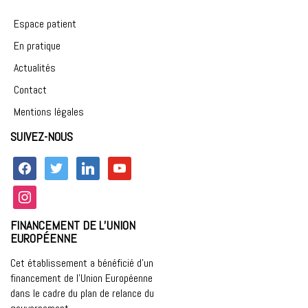
Médecine
gériatrique »
Espace patient
En pratique
Actualités
Contact
Mentions légales
SUIVEZ-NOUS
facebook
twitter
linkedin
youtube
instagram
FINANCEMENT DE L’UNION
EUROPÉENNE
Cet établissement a bénéficié d’un
financement de l’Union Européenne
dans le cadre du plan de relance du