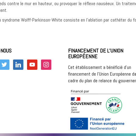
s pieds contre le mur en hauteur, ou provoquer le réflexe nauséeux. Un trait
ent.
 du syndrome Wolff-Parkinson-White consiste en l’ablation par cathéter du f
-NOUS
FINANCEMENT DE L’UNION
EUROPÉENNE
k
twitter
linkedin
youtube
instagram
Cet établissement a bénéficié d’un
financement de l’Union Européenne da
cadre du plan de relance du gouvern