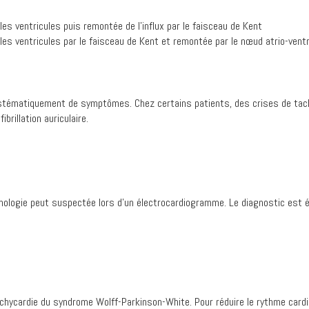
 les ventricules puis remontée de l’influx par le faisceau de Kent
 les ventricules par le faisceau de Kent et remontée par le nœud atrio-ventr
stématiquement de symptômes. Chez certains patients, des crises de tach
rillation auriculaire.
logie peut suspectée lors d’un électrocardiogramme. Le diagnostic est étab
 tachycardie du syndrome Wolff-Parkinson-White. Pour réduire le rythme card