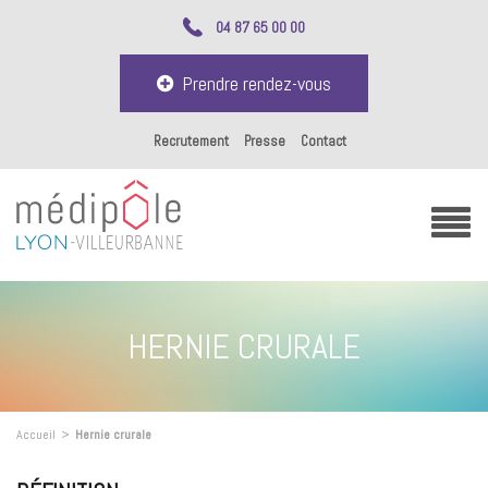
04 87 65 00 00
Prendre rendez-vous
Recrutement
Presse
Contact
HERNIE CRURALE
Accueil
>
Hernie crurale