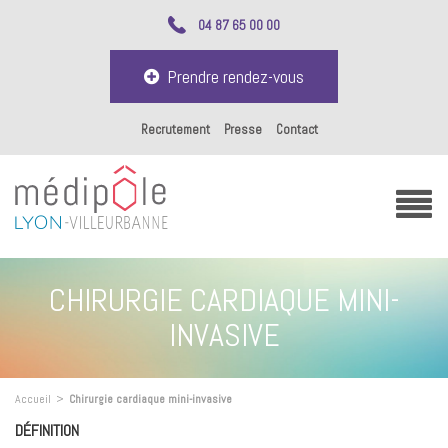
04 87 65 00 00
Prendre rendez-vous
Recrutement
Presse
Contact
CHIRURGIE CARDIAQUE MINI-
INVASIVE
Accueil
>
Chirurgie cardiaque mini-invasive
DÉFINITION