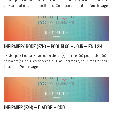
« A
de Réanimation en CDD de 6 mois. Composé de 20 lits …
Voir la page
Soi
(F/
–
Réa
–
CDD
INFIRMIER/IBODE (F/H) – POOL BLOC – JOUR – EN 12H
Le Médipôle Hôpital Privé recherche un(e) Infirmier(e) pool roulant(e),
polyvalent(e), pour les services du Bloc Opératoire, pour intégrer des
« Infirmier/IBODE
équipes …
Voir la page
(F/H)
–
POOL
BLOC
–
JOUR
–
INFIRMIER (F/H) – DIALYSE – CDD
en