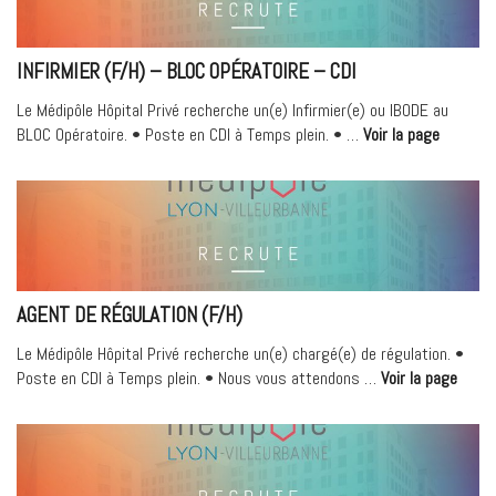
Chirurgie
Digestive/Urologique »
INFIRMIER (F/H) – BLOC OPÉRATOIRE – CDI
Le Médipôle Hôpital Privé recherche un(e) Infirmier(e) ou IBODE au
« Infirmi
BLOC Opératoire. • Poste en CDI à Temps plein. • …
Voir la page
(F/H)
–
Bloc
Opératoi
–
CDI »
AGENT DE RÉGULATION (F/H)
Le Médipôle Hôpital Privé recherche un(e) chargé(e) de régulation. •
« Age
Poste en CDI à Temps plein. • Nous vous attendons …
Voir la page
de
régula
(F/H)