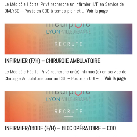
12H »
Le Médipôle Hôpital Privé recherche un Infirmier H/F en Service de
« Infirmier
DIALYSE – Poste en CDD à temps plein et …
Voir la page
(F/H)
–
DIALYSE
–
CDD »
INFIRMIER (F/H) – CHIRURGIE AMBULATOIRE
Le Médipôle Hôpital Privé recherche un(e) Infirmier(e) en service de
« Infi
Chirurgie Ambulatoire pour un CDI. – Poste en CDI – …
Voir la page
(F/H)
–
Chirur
Ambula
INFIRMIER/IBODE (F/H) – BLOC OPÉRATOIRE – CDD