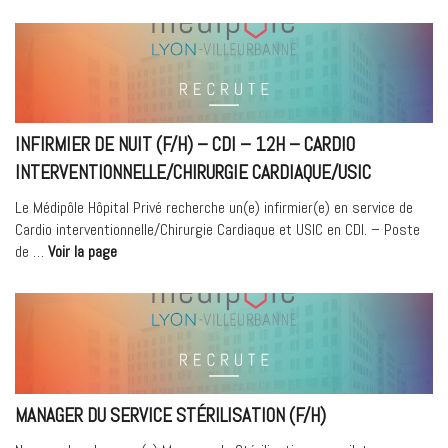
(F/H)
–
Réanimation
–
CDI »
INFIRMIER DE NUIT (F/H) – CDI – 12H – CARDIO
INTERVENTIONNELLE/CHIRURGIE CARDIAQUE/USIC
Le Médipôle Hôpital Privé recherche un(e) infirmier(e) en service de
Cardio interventionnelle/Chirurgie Cardiaque et USIC en CDI. – Poste
« Infirmier
de …
Voir la page
de
Nuit
(F/H)
–
CDI
–
12H
MANAGER DU SERVICE STÉRILISATION (F/H)
–