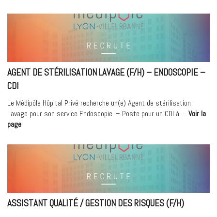
de
nuit
(F/H)
–
Soins
intensifs
Post
AGENT DE STÉRILISATION LAVAGE (F/H) – ENDOSCOPIE –
Opératoires
CDI
(SIPO)
–
Le Médipôle Hôpital Privé recherche un(e) Agent de stérilisation
Temps
Lavage pour son service Endoscopie. – Poste pour un CDI à …
Voir la
partiel
« Agent
page
à
de
50% »
stérilisation
Lavage
(F/H)
–
Endoscopie
–
ASSISTANT QUALITÉ / GESTION DES RISQUES (F/H)
CDI »