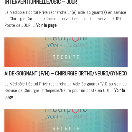
INTERVENTIONNELLE/USIC – JOUR
Le Médipôle Hôpital Privé recherche un(e) aide-soignant(e) en service
de Chirurgie Cardiaque/Cardio interventionnelle et en service d’USIC.
« Aide
Poste de JOUR …
Voir la page
Soignant
(F/H)
–
Chirurgie
Cardiaque/Cardio
interventionnelle/USIC
–
AIDE-SOIGNANT (F/H) – CHIRURGIE ORTHO/NEURO/GYNECO
JOUR »
Le Médipôle Hôpital Privé recherche un Aide-Soignant (F/H) au sein du
Service de Chirurgie Orthopédie/Neuro pour un poste en CDI …
Voir la
« Aide-
page
soignant
(F/H)
–
Chirurgie
Ortho/Neuro/Gyneco »