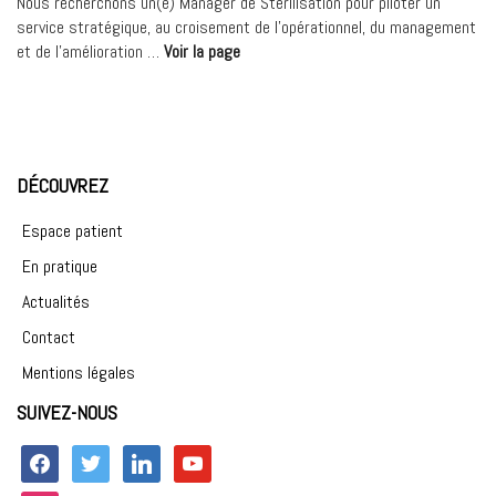
Cardio
Nous recherchons un(e) Manager de Stérilisation pour piloter un
interventionnelle/Chirurgie
service stratégique, au croisement de l’opérationnel, du management
Cardiaque/USIC »
« Manager
et de l’amélioration …
Voir la page
du
service
Stérilisation
(F/H) »
DÉCOUVREZ
Espace patient
En pratique
Actualités
Contact
Mentions légales
SUIVEZ-NOUS
facebook
twitter
linkedin
youtube