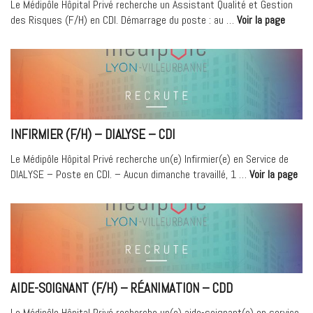
Le Médipôle Hôpital Privé recherche un Assistant Qualité et Gestion
« Assi
des Risques (F/H) en CDI. Démarrage du poste : au …
Voir la page
qualité
/
Gestio
des
Risqu
(F/H) 
INFIRMIER (F/H) – DIALYSE – CDI
Le Médipôle Hôpital Privé recherche un(e) Infirmier(e) en Service de
« In
DIALYSE – Poste en CDI. – Aucun dimanche travaillé, 1 …
Voir la page
(F/
–
DIA
–
CDI
AIDE-SOIGNANT (F/H) – RÉANIMATION – CDD
Le Médipôle Hôpital Privé recherche un(e) aide-soignant(e) en service