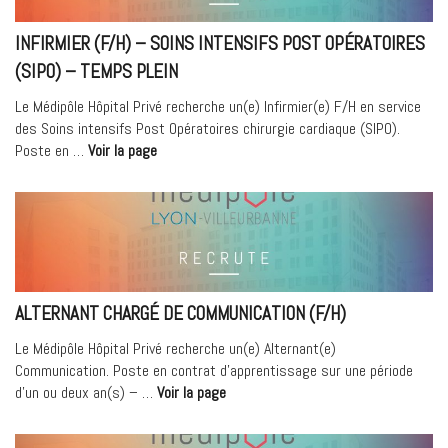
INFIRMIER (F/H) – SOINS INTENSIFS POST OPÉRATOIRES
(SIPO) – TEMPS PLEIN
Le Médipôle Hôpital Privé recherche un(e) Infirmier(e) F/H en service
des Soins intensifs Post Opératoires chirurgie cardiaque (SIPO).
« Infirmier
Poste en …
Voir la page
(F/H)
–
Soins
intensifs
Post
Opératoires
(SIPO)
ALTERNANT CHARGÉ DE COMMUNICATION (F/H)
–
Temps
Le Médipôle Hôpital Privé recherche un(e) Alternant(e)
plein »
Communication. Poste en contrat d’apprentissage sur une période
« Alternant
d’un ou deux an(s) – …
Voir la page
Chargé
de