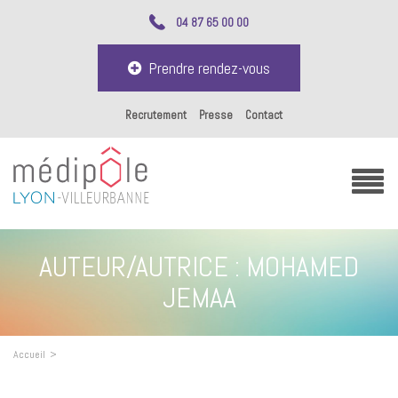
04 87 65 00 00
Prendre rendez-vous
Recrutement
Presse
Contact
AUTEUR/AUTRICE :
MOHAMED
JEMAA
Accueil
>