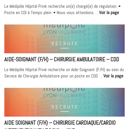
Le Médipôle Hôpital Privé recherche un(e) chargé(e) de régulation. •
« Age
Poste en CDI à Temps plein. • Nous vous attendons …
Voir la page
de
régula
(F/H)
AIDE-SOIGNANT (F/H) – CHIRURGIE AMBULATOIRE – CDD
Le Médipôle Hôpital Privé recherche un Aide-Soignant (F/H) au sein du
« A
Service de Chirurgie Ambulatoire pour un poste en CDD …
Voir la page
Soi
(F/
–
Chi
Amb
–
CD
AIDE SOIGNANT (F/H) – CHIRURGIE CARDIAQUE/CARDIO