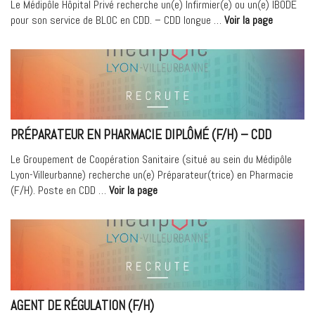
Le Médipôle Hôpital Privé recherche un(e) Infirmier(e) ou un(e) IBODE
« Infirmie
pour son service de BLOC en CDD. – CDD longue …
Voir la page
(F/H)
–
Bloc
Opératoir
–
CDD »
PRÉPARATEUR EN PHARMACIE DIPLÔMÉ (F/H) – CDD
Le Groupement de Coopération Sanitaire (situé au sein du Médipôle
Lyon-Villeurbanne) recherche un(e) Préparateur(trice) en Pharmacie
« Préparateur
(F/H). Poste en CDD …
Voir la page
en
pharmacie
Diplômé
(F/H)
–
CDD »
AGENT DE RÉGULATION (F/H)