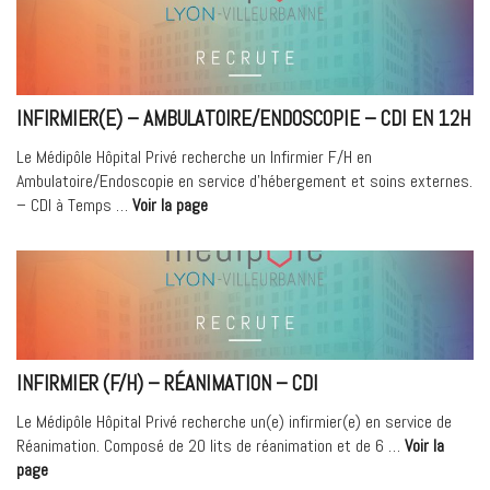
Communication
(F/H) »
INFIRMIER(E) – AMBULATOIRE/ENDOSCOPIE – CDI EN 12H
Le Médipôle Hôpital Privé recherche un Infirmier F/H en
Ambulatoire/Endoscopie en service d’hébergement et soins externes.
« Infirmier(e)
– CDI à Temps …
Voir la page
–
Ambulatoire/Endoscopie
–
CDI
en
12H »
INFIRMIER (F/H) – RÉANIMATION – CDI
Le Médipôle Hôpital Privé recherche un(e) infirmier(e) en service de
Réanimation. Composé de 20 lits de réanimation et de 6 …
Voir la
« Infirmier
page