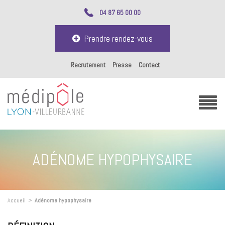
04 87 65 00 00
Prendre rendez-vous
Recrutement
Presse
Contact
ADÉNOME HYPOPHYSAIRE
Accueil
>
Adénome hypophysaire