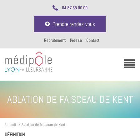
04 87 65 00 00
Prendre rendez-vous
Recrutement
Presse
Contact
ABLATION DE FAISCEAU DE KENT
Accueil
>
Ablation de faisceau de Kent
DÉFINITION