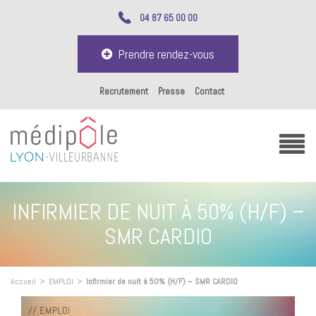
04 87 65 00 00
Prendre rendez-vous
Recrutement
Presse
Contact
INFIRMIER DE NUIT À 50% (H/F) –
SMR CARDIO
Accueil
>
EMPLOI
>
Infirmier de nuit à 50% (H/F) – SMR CARDIO