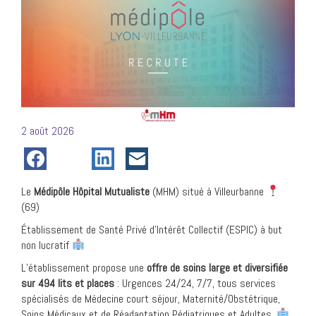
Posté
2 août 2026
le
Le
Médipôle Hôpital Mutualiste
(MHM) situé à Villeurbanne
(69)
Établissement de Santé Privé d’Intérêt Collectif (ESPIC) à but
non lucratif
L’établissement propose une
offre de soins large et diversifiée
sur 494 lits et places
: Urgences 24/24, 7/7, tous services
spécialisés de Médecine court séjour, Maternité/Obstétrique,
Soins Médicaux et de Réadaptation Pédiatriques et Adultes.