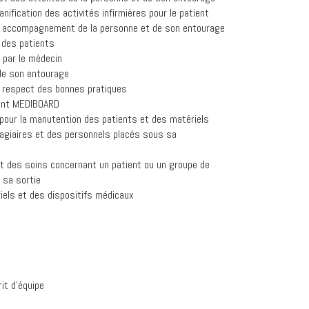
nification des activités infirmières pour le patient
 et accompagnement de la personne et de son entourage
é des patients
 par le médecin
 de son entourage
e respect des bonnes pratiques
ient MEDIBOARD
 pour la manutention des patients et des matériels
agiaires et des personnels placés sous sa
et des soins concernant un patient ou un groupe de
e sa sortie
iels et des dispositifs médicaux
it d’équipe