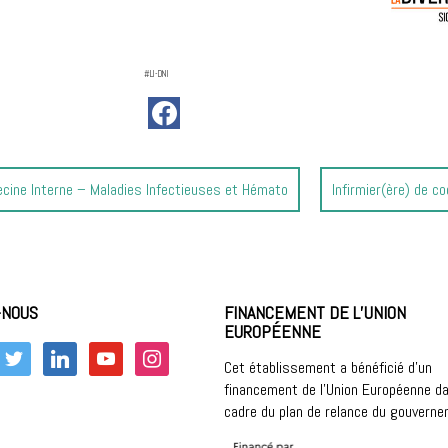
#LI-DNI
Article
decine Interne – Maladies Infectieuses et Hémato
Infirmier(ère) de c
suivant
:
-NOUS
FINANCEMENT DE L’UNION
EUROPÉENNE
k
twitter
linkedin
youtube
instagram
Cet établissement a bénéficié d’un
financement de l’Union Européenne da
cadre du plan de relance du gouvern