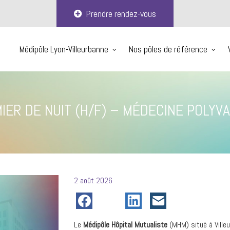
Prendre rendez-vous
Médipôle Lyon-Villeurbanne
Nos pôles de référence
MIER DE NUIT (H/F) – MÉDECINE POLYV
Posté
2 août 2026
le
Le
Médipôle Hôpital Mutualiste
(MHM) situé à Ville