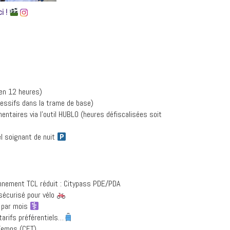
ci !
 en 12 heures)
essifs dans la trame de base)
entaires via l’outil HUBLO (heures défiscalisées soit
l soignant de nuit
onnement TCL réduit : Citypass PDE/PDA
sécurisé pour vélo
€ par mois
arifs préférentiels…
 Temps (CET)