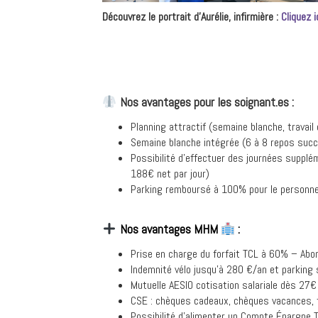
Découvrez le portrait d’Aurélie, infirmière :
Cliquez i
Nos avantages pour les soignant.es :
Planning attractif (semaine blanche, travail
Semaine blanche intégrée (6 à 8 repos succ
Possibilité d’effectuer des journées supplém
188€ net par jour)
Parking remboursé à 100% pour le personne
Nos avantages MHM
:
Prise en charge du forfait TCL à 60% – Ab
Indemnité vélo jusqu’à 280 €/an et parking 
Mutuelle AESIO cotisation salariale dès 27
CSE : chèques cadeaux, chèques vacances, t
Possibilité d’alimenter un Compte Épargne