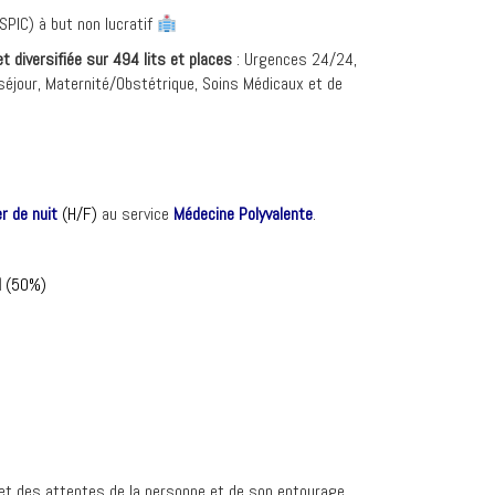
SPIC) à but non lucratif
et diversifiée sur 494 lits et places
: Urgences 24/24,
séjour, Maternité/Obstétrique, Soins Médicaux et de
er de nuit
(H/F)
au service
Médecine Polyvalente
.
l
(50%)
 et des attentes de la personne et de son entourage