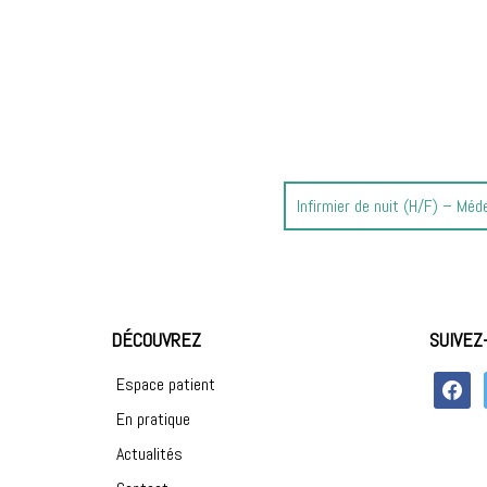
Article
Infirmier de nuit (H/F) – Mé
précédent
:
DÉCOUVREZ
SUIVEZ
faceboo
Espace patient
En pratique
Actualités