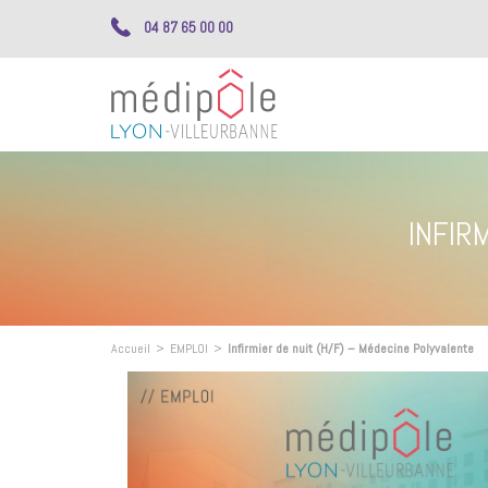
04 87 65 00 00
INFIR
Accueil
>
EMPLOI
>
Infirmier de nuit (H/F) – Médecine Polyvalente