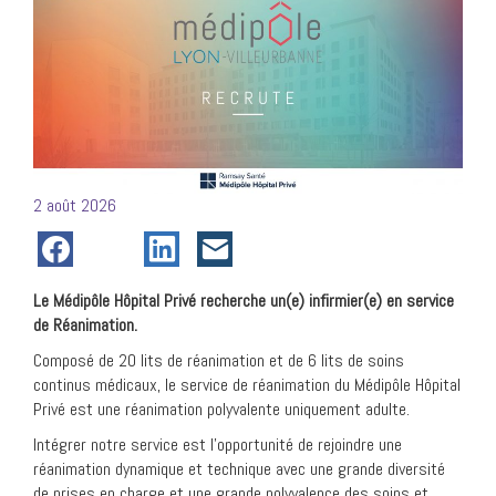
Posté
2 août 2026
le
Le Médipôle Hôpital Privé recherche un(e) infirmier(e) en service
de Réanimation.
Composé de 20 lits de réanimation et de 6 lits de soins
continus médicaux, le service de réanimation du Médipôle Hôpital
Privé est une réanimation polyvalente uniquement adulte.
Intégrer notre service est l’opportunité de rejoindre une
réanimation dynamique et technique avec une grande diversité
de prises en charge et une grande polyvalence des soins et