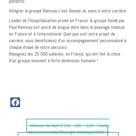
patients.
Intégrer le groupe Ramsay c’est donner du sens à votre carrière.
Leader de l’hospitalisation privée en France, le groupe fondé par
Paul Ramsay est ancré de longue date dans le paysage médical
en France et à l’international. Quel que soit votre projet de
carrière, vous bénéficierez d’un accompagnement personnalisé à
chaque étape de votre parcours.
Rejoignez les 20 000 salariés, en France, qui ont fait le choix
d’un groupe innovant à forte dimension humaine !
Article
Infirmier de Nuit (F/H) – CDI – 12H – Cardio
précédent
interventionnelle/Chirurgie Cardiaque/USIC